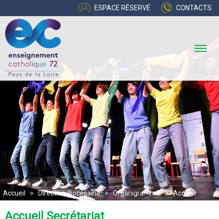
ESPACE RÉSERVÉ
CONTACTS
Accueil
>
Direction diocésaine
>
Organigramme
>
Accueil
Secrétariat
Accueil Secrétariat