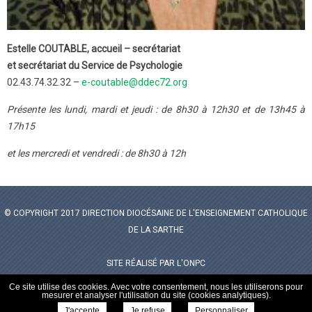
Estelle COUTABLE, accueil – secrétariat
et secrétariat du Service de Psychologie
02.43.74.32.32 –
e-coutable@ddec72.org
Présente les lundi, mardi et jeudi : de 8h30 à 12h30 et de 13h45 à
17h15
et les mercredi et vendredi : de 8h30 à 12h
© COPYRIGHT 2017 DIRECTION DIOCÉSAINE DE L'ENSEIGNEMENT CATHOLIQUE
DE LA SARTHE
SITE RÉALISÉ PAR
L'ONPC
ANNUAIRE DE L’ENSEIGNEMENT PRIVÉ
Ce site utilise des cookies. Avec votre consentement, nous les utiliserons pour
mesurer et analyser l'utilisation du site (cookies analytiques).
MENTIONS LÉGALES
J'accepte
Je refuse
Personnaliser