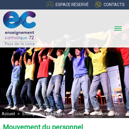
ESPACE RÉSERVÉ
CONTACTS
Accueil
>
Enseignants et équipes
>
Écoles
>
Mouvement du
personnel
Mouvement du personnel