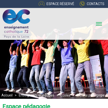
ESPACE RÉSERVÉ
CONTACTS
Accueil
>
Enseignants et équipes
>
Écoles
>
Espace pédagogie
Espace pédagogie